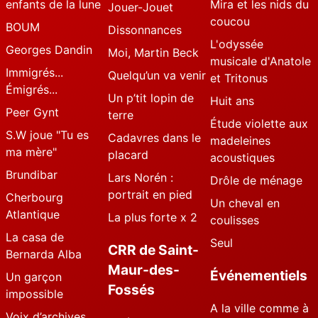
enfants de la lune
Mira et les nids du
Jouer-Jouet
coucou
BOUM
Dissonnances
L'odyssée
Georges Dandin
Moi, Martin Beck
musicale d'Anatole
Immigrés...
Quelqu’un va venir
et Tritonus
Émigrés...
Un p’tit lopin de
Huit ans
Peer Gynt
terre
Étude violette aux
S.W joue "Tu es
Cadavres dans le
madeleines
ma mère"
placard
acoustiques
Brundibar
Lars Norén :
Drôle de ménage
portrait en pied
Cherbourg
Un cheval en
Atlantique
La plus forte x 2
coulisses
La casa de
Seul
CRR de Saint-
Bernarda Alba
Maur-des-
Événementiels
Un garçon
Fossés
impossible
A la ville comme à
Voix d’archives