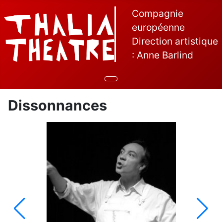
Compagnie
européenne
Direction artistique
: Anne Barlind
Dissonnances