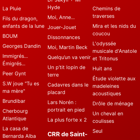
Hyde
La Pluie
Chemins de
traverses
Moi, Anne...
Fils du dragon,
enfants de la lune
Mira et les nids du
Jouer-Jouet
coucou
BOUM
Dissonnances
L'odyssée
Georges Dandin
Moi, Martin Beck
musicale d'Anatole
Immigrés...
Quelqu’un va venir
et Tritonus
Émigrés...
Un p’tit lopin de
Huit ans
Peer Gynt
terre
Étude violette aux
S.W joue "Tu es
Cadavres dans le
madeleines
ma mère"
placard
acoustiques
Brundibar
Lars Norén :
Drôle de ménage
portrait en pied
Cherbourg
Un cheval en
Atlantique
La plus forte x 2
coulisses
La casa de
Seul
CRR de Saint-
Bernarda Alba