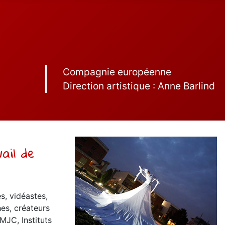
Compagnie européenne
Direction artistique : Anne Barlind
ail de
s, vidéastes,
es, créateurs
MJC, Instituts